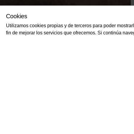
Cookies
Utilizamos cookies propias y de terceros para poder mostrar
fin de mejorar los servicios que ofrecemos. Si continúa na
PRODUCTOS RELACIONADOS
Pz3 harina de trigo 
MOLINO SPADONI
Harina de trigo tierno PZ
con un tiempo medio de 
fuerza de W=280-310.