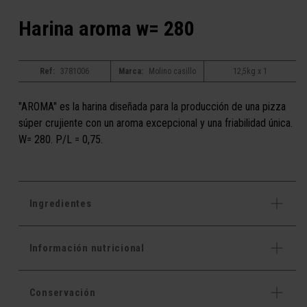
Harina aroma w= 280
Ref:
3781006
Marca:
Molino casillo
12,5kg x 1
"AROMA" es la harina diseñada para la producción de una pizza
súper crujiente con un aroma excepcional y una friabilidad única.
W= 280. P/L = 0,75.
Ingredientes
Información nutricional
Conservación