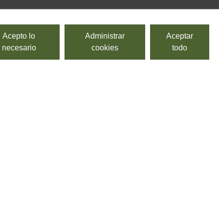
Acepto lo
Administrar
Aceptar
necesario
cookies
todo
Harina de trigo tierno tipo "0"
MOLINO SPADONI
Harina de trigo tierno tipo "0", ideal para la elaboración
de pizza al corte, así como para la elaboración pan
toscano. Con una fuerza de W=245-265.