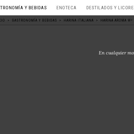
TRONOMÍA Y BEBIDAS
ENOTECA
DESTILADOS Y LICOR
CIO
>
GASTRONOMÍA Y BEBIDAS
>
HARINA ITALIANA
>
HARINA AROMA W= 
En cualquier mo