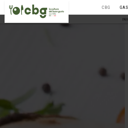
CBG
GAS
INI