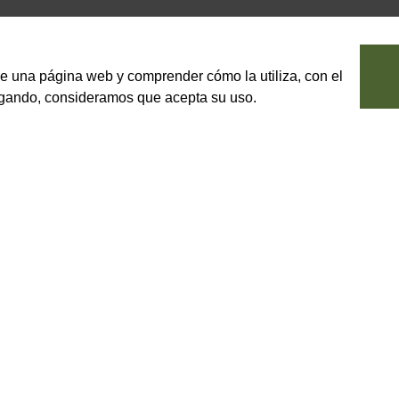
le una página web y comprender cómo la utiliza, con el
vegando, consideramos que acepta su uso.
tierno tipo "00"
3, para la elaboración de pizza
fermentación (6-10h). Con una