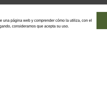
le una página web y comprender cómo la utiliza, con el
vegando, consideramos que acepta su uso.
verdura sin gluten
ra sin gluten.