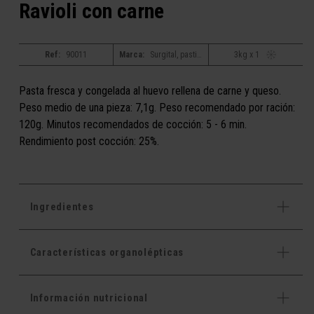
Ravioli con carne
Ref:
90011
Marca:
Surgital, pastificio bacchini basic
3kg x 1
Pasta fresca y congelada al huevo rellena de carne y queso.
Peso medio de una pieza: 7,1g. Peso recomendado por ración:
120g. Minutos recomendados de cocción: 5 - 6 min.
Rendimiento post cocción: 25%.
Ingredientes
Características organolépticas
Información nutricional