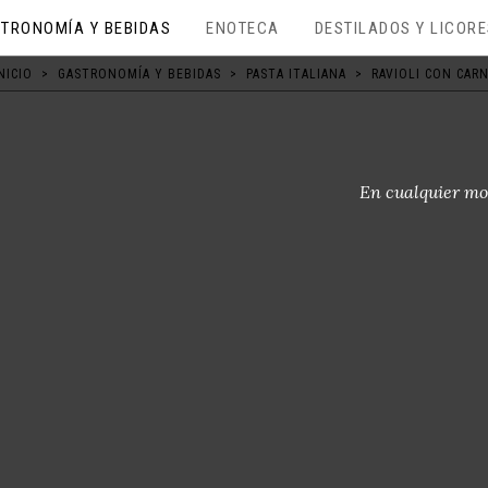
TRONOMÍA Y BEBIDAS
ENOTECA
DESTILADOS Y LICOR
NICIO
>
GASTRONOMÍA Y BEBIDAS
>
PASTA ITALIANA
>
RAVIOLI CON CAR
En cualquier mo