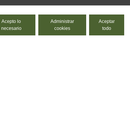
Acepto lo
Administrar
Aceptar
necesario
cookies
todo
Panzerotti de ricotta y espinacas
SURGITAL, PASTIFICIO BACCHINI ALTA TRADIZIONE
Pasta fresca y congelada al huevo, rellena de ricotta y
espinacas.