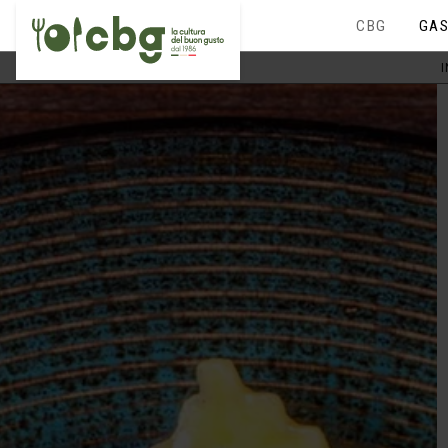
CBG
GAS
I