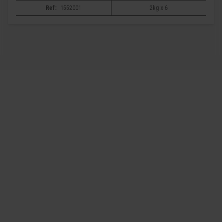
Ref:
1552001
2kg x 6