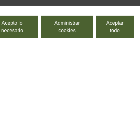
Acepto lo
Administrar
Aceptar
necesario
cookies
todo
Ricotta natura bianca
ELDA
Ricotta fresca pasteurizada.