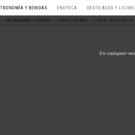
TRONOMÍA Y BEBIDAS
ENOTECA
DESTILADOS Y LICOR
>
GASTRONOMÍA Y BEBIDAS
>
QUESO ITALIANO
>
FIOR DI LATTE TAGLIO
En cualquier mo