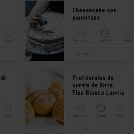
Cheesecake con
panettone
Fácil
8 personas
1 hora 30 min
Media
2114
ldi
Profiteroles de
crema de Birra
Flea Bianca Lancia
Fácil
4 personas
30 min
Media
1801