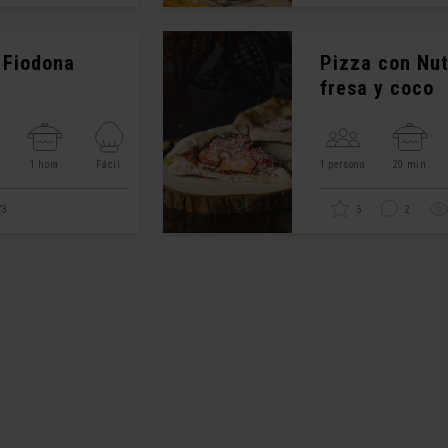
 Fiodona
Pizza con Nut
fresa y coco
s
1 hora
Fácil
1 persona
20 min
73
5
2