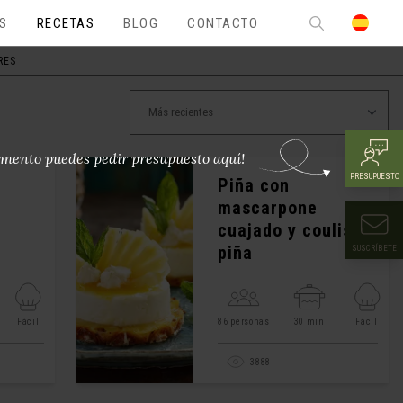
ES
RECETAS
BLOG
CONTACTO
RES
mento puedes pedir presupuesto aquí!
PRESUPUESTO
Piña con
mascarpone
cuajado y coulis de
piña
SUSCRÍBETE
Fácil
86 personas
30 min
Fácil
3888