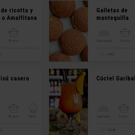
 de ricotta y
Galletas de
 o Amalfitana
mantequilla
s
50 min
4 personas
50 min
71
1440
isú casero
Cóctel Gariba
s
45 min
Fácil
1 persona
5 min
62
25238