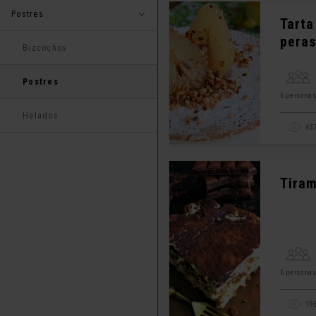
Postres
Tarta
peras
Bizcochos
Postres
6 persona
Helados
43
Tiram
6 persona
19