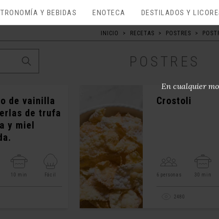
TRONOMÍA Y BEBIDAS
ENOTECA
DESTILADOS Y LICOR
INICIO
>
RECETAS
>
POSTRES
>
POST
POSTRES
En cualquier mo
o de vainilla
Crostoli
erlas de trufa
a y miel
da.
10 min
Fácil
6 personas
30 min
9
2480