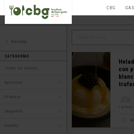
CBG
GAS
Recetas
CATEGORÍAS
Helad
con p
Todas las recetas
blanc
Aperitivos
trufa
Primeros
1 persona
Segundos
56
Healthy