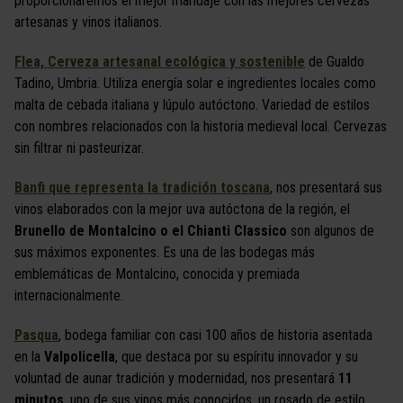
proporcionaremos el mejor maridaje con las mejores cervezas
artesanas y vinos italianos.
Flea, Cerveza artesanal ecológica y sostenible
de Gualdo
Tadino, Umbria. Utiliza energía solar e ingredientes locales como
malta de cebada italiana y lúpulo autóctono. Variedad de estilos
con nombres relacionados con la historia medieval local. Cervezas
sin filtrar ni pasteurizar.
Banfi que representa la tradición toscana
, nos presentará sus
vinos elaborados con la mejor uva autóctona de la región, el
Brunello de Montalcino o el Chianti Classico
son algunos de
sus máximos exponentes. Es una de las bodegas más
emblemáticas de Montalcino, conocida y premiada
internacionalmente.
Pasqua
, bodega familiar con casi 100 años de historia asentada
en la
Valpolicella
, que destaca por su espíritu innovador y su
voluntad de aunar tradición y modernidad, nos presentará
11
minutos
, uno de sus vinos más conocidos, un rosado de estilo