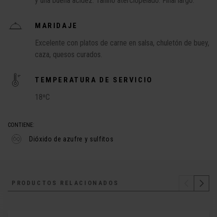
y una buena acidez. Tanino aterciopelado. Final largo.
MARIDAJE
Excelente con platos de carne en salsa, chuletón de buey,
caza, quesos curados.
TEMPERATURA DE SERVICIO
18ºC
CONTIENE:
Dióxido de azufre y sulfitos
PRODUCTOS RELACIONADOS