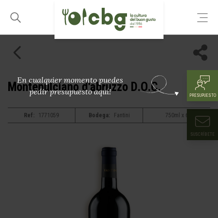
En cualquier momento puedes
Montepulciano d'abruzzo D.O.C.
pedir presupuesto aquí!
PRESUPUESTO
Ref:
1771059
Bodega:
Fantini
750ml x 6
SUSCRÍBETE