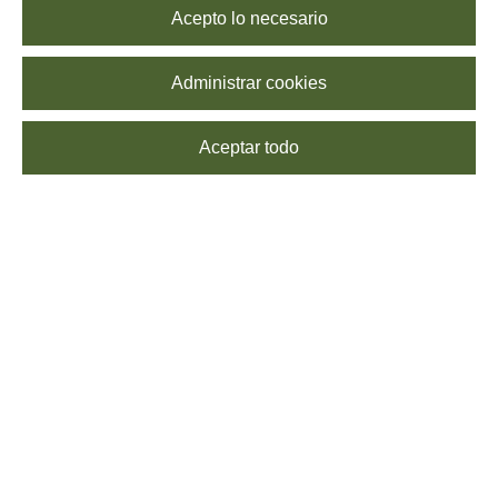
Acepto lo necesario
Administrar cookies
Aceptar todo
SUSCRÍBETE
Echa un vistazo a nuestra
Política de Privacidad
para saber más sobre el
procesamiento de tus datos. Puedes
darte de baja
cuando quieras, sin coste