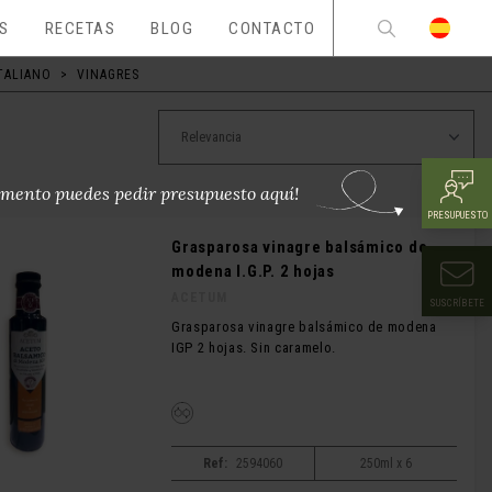
ES
RECETAS
BLOG
CONTACTO
ITALIANO
>
VINAGRES
mento puedes pedir presupuesto aquí!
PRESUPUESTO
Grasparosa vinagre balsámico de
modena I.G.P. 2 hojas
ACETUM
SUSCRÍBETE
Grasparosa vinagre balsámico de modena
IGP 2 hojas. Sin caramelo.
Ref:
2594060
250ml x 6