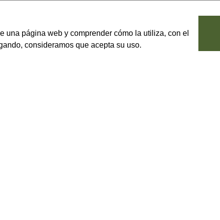
le una página web y comprender cómo la utiliza, con el
vegando, consideramos que acepta su uso.
tan el carácter y el sabor
Las variedades de aceitunas que s
ilidad de estos aliños permite que
menor proporción la Frantoio, Ros
un toque especial.
Por otro lado, el vinagre balsám
as regiones con mayor producción
CBG incluye importantes firmas c
ncentran el 70% de la producción
Acetos, tanto en formatos como 
 mientras que la Toscana ocupa el
unas salsas dulces y cremosas a 
Disponemos también de una ampli
monoporción, ideales para el take