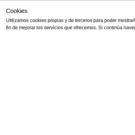
Cookies
Utilizamos cookies propias y de terceros para poder mostrar
fin de mejorar los servicios que ofrecemos. Si continúa na
El aceite de oliva italiano, el vinagre italiano y las especias apor
característico de una dieta mediterránea clásica. La gran versat
combinen perfectamente con los platos más variados, dándoles 
Italia es el primer país exportador de aceites embotellados. L
de aceite de oliva italiano son Calabria y Puglia en dónde se co
total de Italia; en segundo lugar se encuentra Sicilia con un 8%,
tercer lugar con el 4% de la producción.