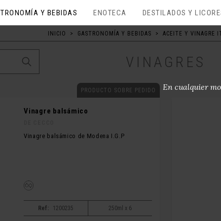
TRONOMÍA Y BEBIDAS
ENOTECA
DESTILADOS Y LICOR
INICIO
>
GASTRONOMÍA Y BEBIDAS
>
ACEITE Y VINAGRE 
VINAGRES
En cualquier mo
PRODUCTO SOBRE PEDIDO
Vinagre balsámico
DE CECCO
Vinagre balsámico de Modena I.G.P
Ref:
1200235
250ml x 6