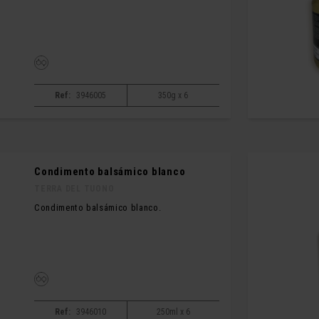
Ref:
3946005
350g x 6
Condimento balsámico blanco
TERRA DEL TUONO
Condimento balsámico blanco.
Ref:
3946010
250ml x 6