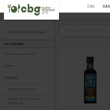
CBG
GAS
Gastronomía y bebidas
CATEGORÍAS
Todos los productos
Aceites
Vinagres
Vinagre balsámico
Reducción de vinagre
balsámico