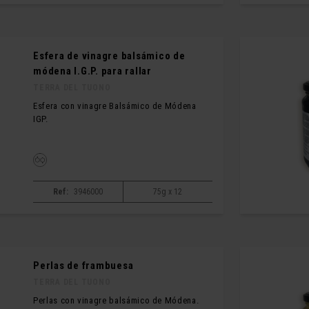
Esfera de vinagre balsámico de
módena I.G.P. para rallar
TERRA DEL TUONO
Esfera con vinagre Balsámico de Módena
IGP.
Ref:
3946000
75g x 12
Perlas de frambuesa
TERRA DEL TUONO
Perlas con vinagre balsámico de Módena.