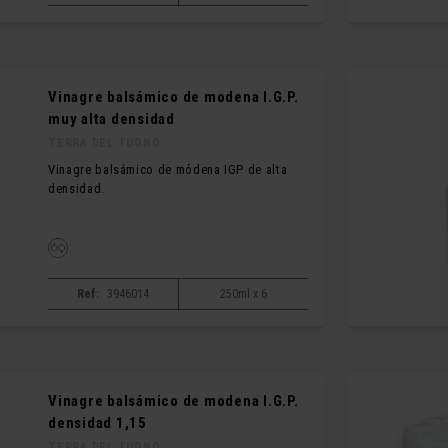
Vinagre balsámico de modena I.G.P.
muy alta densidad
TERRA DEL TUONO
Vinagre balsámico de módena IGP de alta
densidad.
Ref:
3946014
250ml x 6
Vinagre balsámico de modena I.G.P.
densidad 1,15
TERRA DEL TUONO