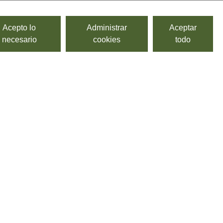
Acepto lo
Administrar
Aceptar
necesario
cookies
todo
e producen son la Ogliarola Barese, Carolea y Coratina, y en
ciola y la Leccino.
ico de Módena es el vinagre por antonomasia. La selección de
omo Acetum, primera marca italiana, con una gran variedad de
en variedad de productos. Destacamos los blazes de sabores;
base de vinagre balsámico italiano aromatizadas con fruta.
a gama de aceites, acetos y vinagretas en formato
 away y el delivery.