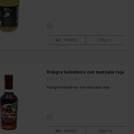
Ref:
3946006
380g x 6
Vinagre balsámico con manzana roja
TERRA DEL TUONO
Vinagre balsámico con manzana roja.
Ref:
3946013
250ml x 6