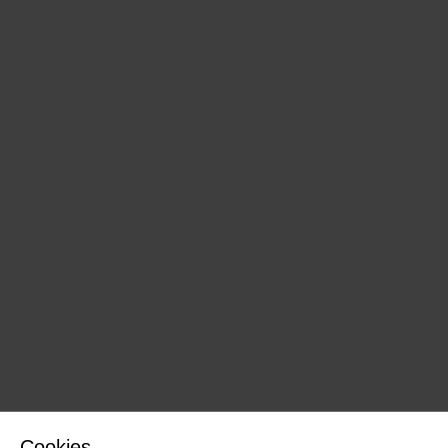
Cookies