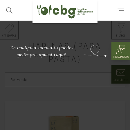
CATEGORÍAS
FILTROS
HARINAS (PARA
En cualquier momento puedes
pedir presupuesto aquí!
PASTA)
PRESUPUESTO
SUSCRÍBETE