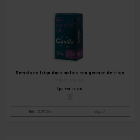
Semola de trigo duro molida con germen de trigo
MOLINO CASILLO
Spolverissimo.
Ref:
3781028
5kg x 1