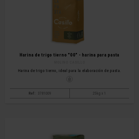
Harina de trigo tierno "00" - harina para pasta
MOLINO CASILLO
Harina de trigo tierno, ideal para la elaboración de pasta.
Ref:
3781009
25kg x 1