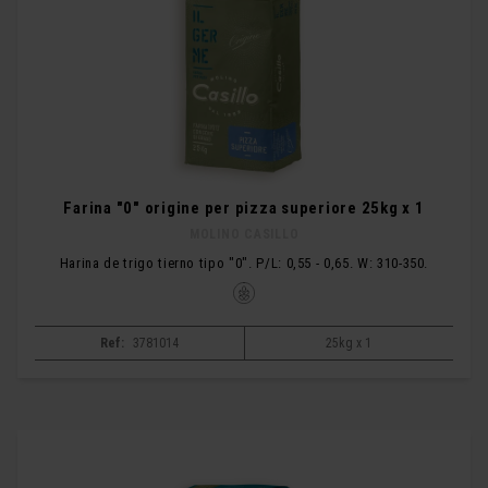
Farina "0" origine per pizza superiore 25kg x 1
MOLINO CASILLO
Harina de trigo tierno tipo "0". P/L: 0,55 - 0,65. W: 310-350.
Ref:
3781014
25kg x 1