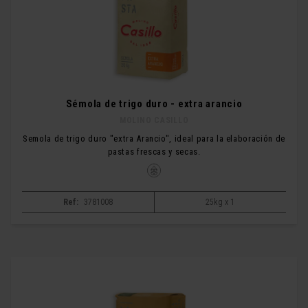
Sémola de trigo duro - extra arancio
MOLINO CASILLO
Semola de trigo duro "extra Arancio", ideal para la elaboración de
pastas frescas y secas.
Ref:
3781008
25kg x 1