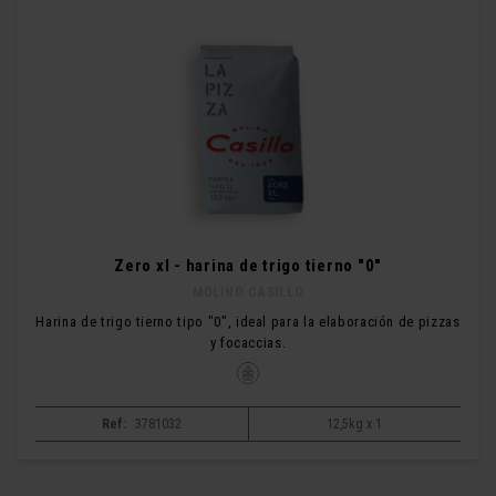
Zero xl - harina de trigo tierno "0"
MOLINO CASILLO
Harina de trigo tierno tipo "0", ideal para la elaboración de pizzas
y focaccias.
Ref:
3781032
12,5kg x 1