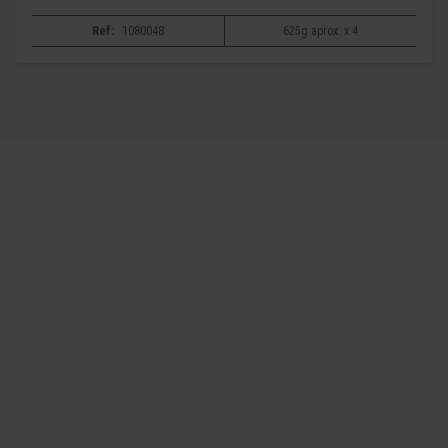
Ref:
1080048
625g aprox. x 4