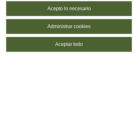
Acepto lo necesario
Administrar cookies
Aceptar todo
La gastronomía italiana tiene en los embutidos italianos otro de
sus más sabrosos exponentes, sus orígenes de elaboración datan
de hace más de 2.000 años. Las distintas variedades de
embutidos italianos están presentes en la cocina italiana con
grandes protagonistas, como el salami, la mortadela, el jamón
cocido, la pancetta, la bresaola, el culatello, la coppa, el speck, el
prosciutto di Parma DOP y el prosciutto San Danielle DOP, entre
otros embutidos italianos típicos.
Una de nuestras marcas de embutidos italianos protagonistas es