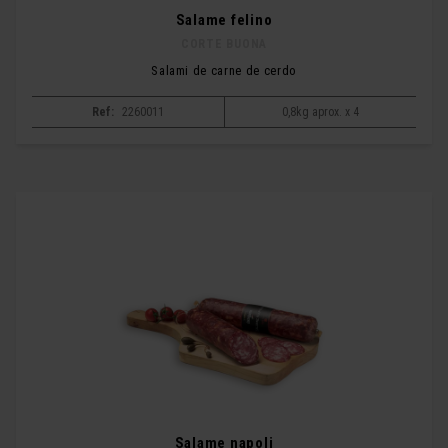
Salame felino
CORTE BUONA
Salami de carne de cerdo
Ref:
2260011
0,8kg aprox. x 4
Salame napoli