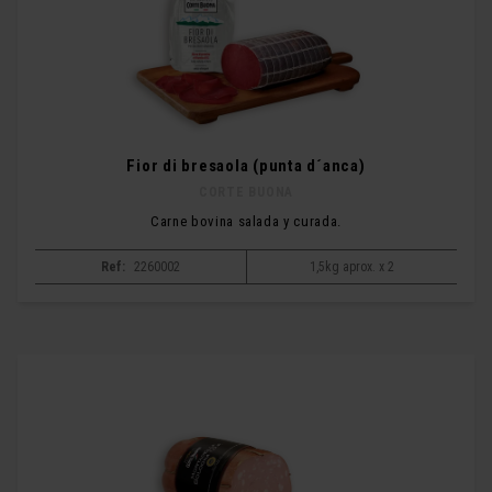
Fior di bresaola (punta d´anca)
CORTE BUONA
Carne bovina salada y curada.
Ref:
2260002
1,5kg aprox. x 2