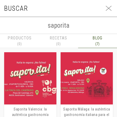
BUSCAR
BLOG
PRODUCTOS
RECETAS
BLOG
En cualquier momento puedes
(0)
(0)
(7)
TODOS
TENDENCIAS
CHEFS
CBG
RESTAURA
pedir presupuesto aquí!
PRESUPUESTO
SUSCRÍBETE
Saporita Valencia: la
Saporita Málaga: la auténtica
auténtica gastronomía
gastronomía italiana para el